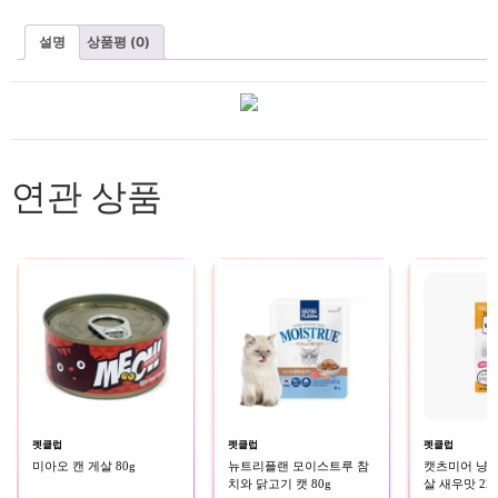
설명
상품평 (0)
연관 상품
펫클럽
펫클럽
펫클럽
미아오 캔 게살 80g
뉴트리플랜 모이스트루 참
캣츠미어 냥
치와 닭고기 캣 80g
살 새우맛 22