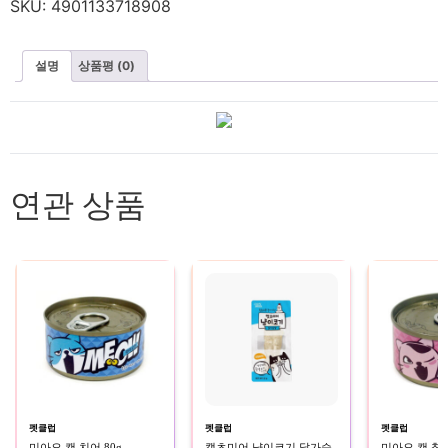
SKU:
4901133718908
설명
상품평 (0)
연관 상품
펫클럽
펫클럽
펫클럽
미아오 캔 치어 80g
캣츠미어 냥이코기 닭가슴
미아오 캔 참치