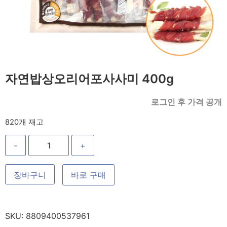
자연밥상오리어포사사미 400g
로그인 후 가격 공개
820개 재고
-
+
장바구니
바로 구매
SKU:
8809400537961