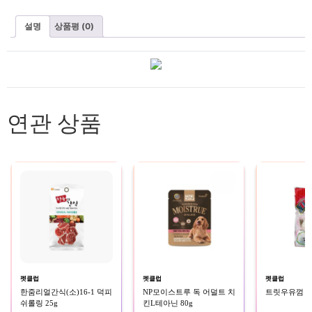
설명
상품평 (0)
연관 상품
펫클럽
펫클럽
펫클럽
한줌리얼간식(소)16-1 덕피
NP모이스트루 독 어덜트 치
트릿우유껌 2
쉬롤링 25g
킨L테아닌 80g