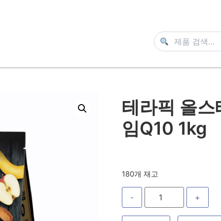
테라픽 올스
임Q10 1kg
180개 재고
-
+