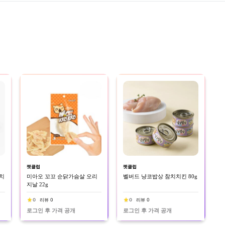
펫클럽
펫클럽
치
미아오 꼬꼬 순닭가슴살 오리
벨버드 냥코밥상 참치치킨 80g
지날 22g
0
리뷰 0
0
리뷰 0
로그인 후 가격 공개
로그인 후 가격 공개