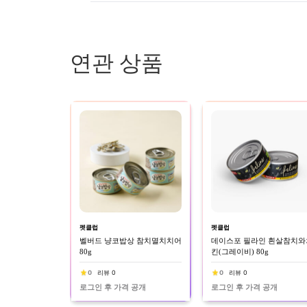
연관 상품
펫클럽
펫클럽
벨버드 냥코밥상 참치멸치치어
데이스포 필라인 흰살참치와
80g
킨(그레이비) 80g
0
리뷰 0
0
리뷰 0
로그인 후 가격 공개
로그인 후 가격 공개