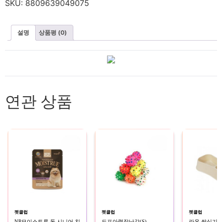
SKU:
8809639049075
설명
상품평 (0)
연관 상품
펫클럽
펫클럽
펫클럽
NP모이스트루 독 시니어 치
도프아령장난감(S)
라온 쌍식기 