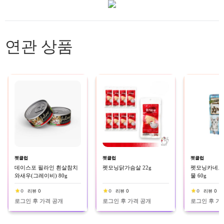
연관 상품
펫클럽
펫클럽
펫클럽
데이스포 필라인 흰살참치
펫모닝닭가슴살 22g
펫모닝카네토
와새우(그레이비) 80g
물 60g
0
리뷰 0
0
리뷰 0
0
리뷰 0
로그인 후 가격 공개
로그인 후 가격 공개
로그인 후 가