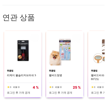
연관 상품
펫클럽
펫클럽
펫클럽
리케이 볼슬리커브러쉬 S
벨버드젖병
벨버드비쉬우
807(S)
4 %
25 %
0
리뷰 0
0
리뷰 0
0
리뷰 0
로그인 후 가격 공개
로그인 후 가격 공개
로그인 후 가