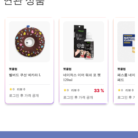
연관 상품
펫클럽
펫클럽
펫클럽
벨버드 쿠션 넥카라 L
네이처스 이어 워쉬 포 펫
페스룸 네이처
120ml
패드
0
리뷰 0
33 %
0
리뷰 0
0
리뷰 0
로그인 후 가격 공개
로그인 후 가격 공개
로그인 후 가