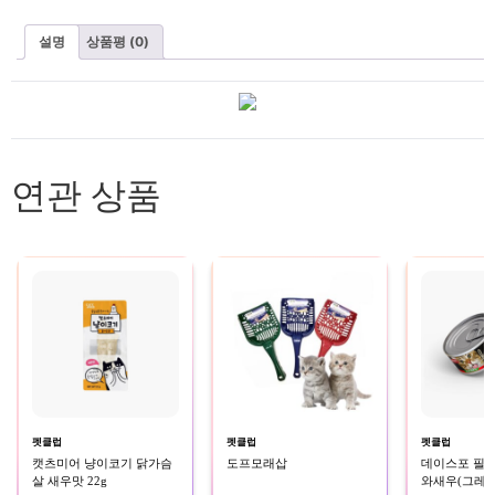
설명
상품평 (0)
연관 상품
펫클럽
펫클럽
펫클럽
캣츠미어 냥이코기 닭가슴
도프모래삽
데이스포 필
살 새우맛 22g
와새우(그레이비