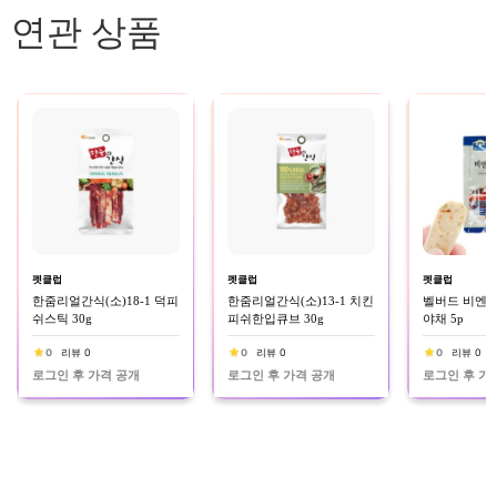
연관 상품
펫클럽
펫클럽
펫클럽
한줌리얼간식(소)18-1 덕피
한줌리얼간식(소)13-1 치킨
벨버드 비엔나
쉬스틱 30g
피쉬한입큐브 30g
야채 5p
0
리뷰 0
0
리뷰 0
0
리뷰 0
로그인 후 가격 공개
로그인 후 가격 공개
로그인 후 가