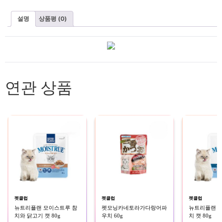
설명
상품평 (0)
연관 상품
펫클럽
펫클럽
펫클럽
뉴트리플랜 모이스트루 참
펫모닝카네토라가다랑어파
뉴트리플랜 
치와 닭고기 캣 80g
우치 60g
치 캣 80g