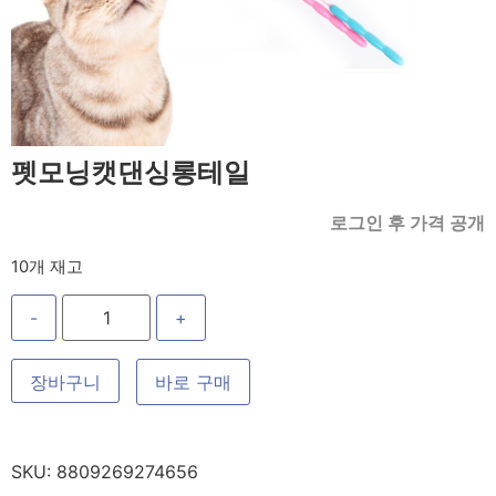
펫모닝캣댄싱롱테일
로그인 후 가격 공개
10개 재고
-
+
장바구니
바로 구매
SKU:
8809269274656