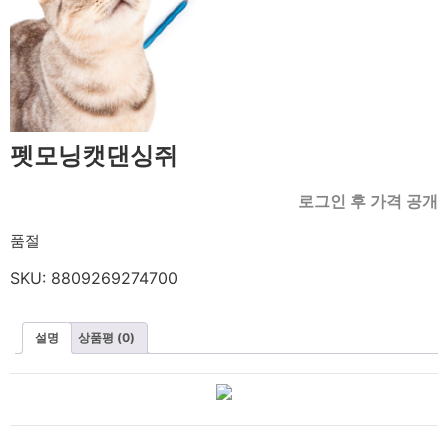
펫모닝캣댄싱쥐
로그인 후 가격 공개
품절
SKU:
8809269274700
설명
상품평 (0)