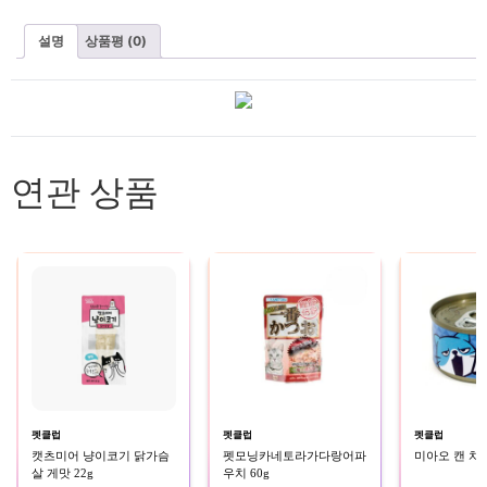
설명
상품평 (0)
연관 상품
펫클럽
펫클럽
펫클럽
캣츠미어 냥이코기 닭가슴
펫모닝카네토라가다랑어파
미아오 캔 치어
살 게맛 22g
우치 60g