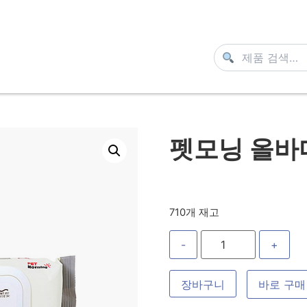
펫모닝 올바디
710개 재고
-
+
장바구니
바로 구매