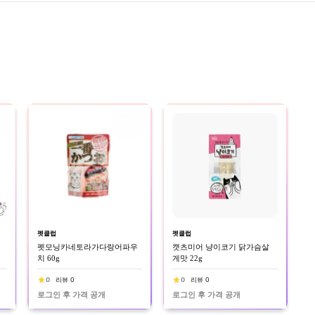
펫클럽
펫클럽
펫모닝카네토라가다랑어파우
캣츠미어 냥이코기 닭가슴살
치 60g
게맛 22g
0
리뷰 0
0
리뷰 0
로그인 후 가격 공개
로그인 후 가격 공개