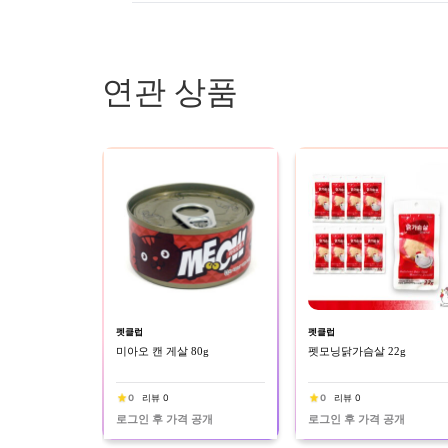
연관 상품
펫클럽
펫클럽
미아오 캔 게살 80g
펫모닝닭가슴살 22g
0
리뷰 0
0
리뷰 0
로그인 후 가격 공개
로그인 후 가격 공개