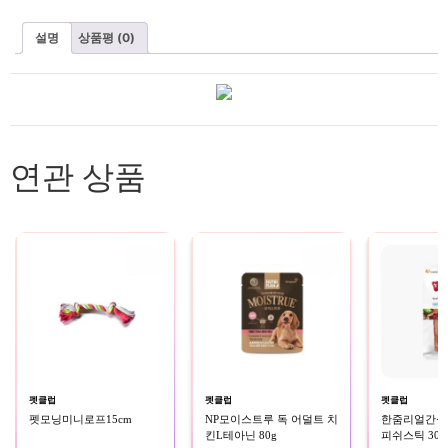
설명
상품평 (0)
연관 상품
펫클럽
펫클럽
펫클럽
펫모닝미니로프15cm
NP모이스트루 독 어덜트 치
한줌리얼간식(소
킨L테아닌 80g
피쉬스틱 30g