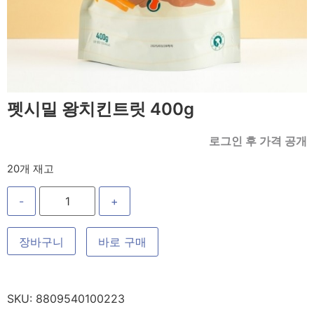
펫시밀 왕치킨트릿 400g
로그인 후 가격 공개
20개 재고
-
+
장바구니
바로 구매
SKU:
8809540100223