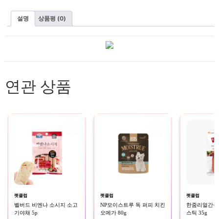
설명
상품평 (0)
연관 상품
펫클럽
펫클럽
펫클럽
벨버드 비엔나 소시지 소고
NP모이스트루 독 퍼피 치킨
한줌리얼간식(소
기야채 5p
오메가 80g
스틱 35g