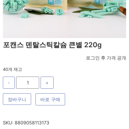
포캔스 덴탈스틱칼슘 큰별 220g
로그인 후 가격 공개
40개 재고
-
+
장바구니
바로 구매
SKU:
8809058113173