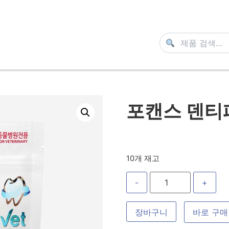
포캔스 덴티페
10개 재고
-
+
장바구니
바로 구매