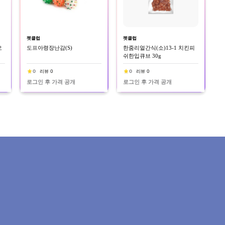
펫클럽
펫클럽
오
도프아령장난감(S)
한줌리얼간식(소)13-1 치킨피
쉬한입큐브 30g
0
리뷰 0
0
리뷰 0
로그인 후 가격 공개
로그인 후 가격 공개