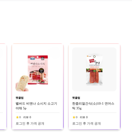
펫클럽
펫클럽
벨버드 비엔나 소시지 소고기
한줌리얼간식(소)10-1 연어스
야채 5p
틱 35g
0
리뷰 0
0
리뷰 0
로그인 후 가격 공개
로그인 후 가격 공개