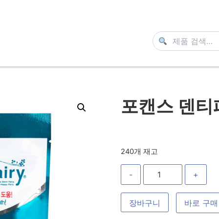
포캔스 덴티페
240개 재고
-
+
장바구니
바로 구매