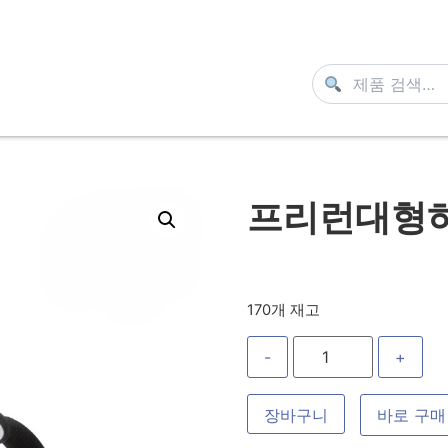
프리런대형하
170개 재고
-
+
장바구니
바로 구매