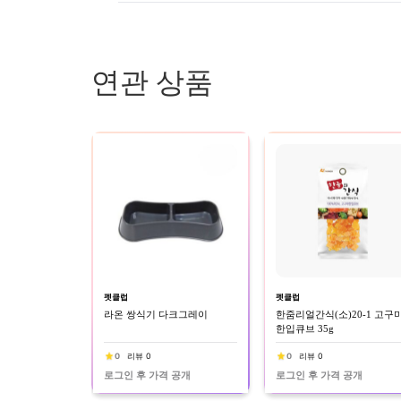
연관 상품
펫클럽
펫클럽
라온 쌍식기 다크그레이
한줌리얼간식(소)20-1 고구
한입큐브 35g
0
리뷰 0
0
리뷰 0
로그인 후 가격 공개
로그인 후 가격 공개