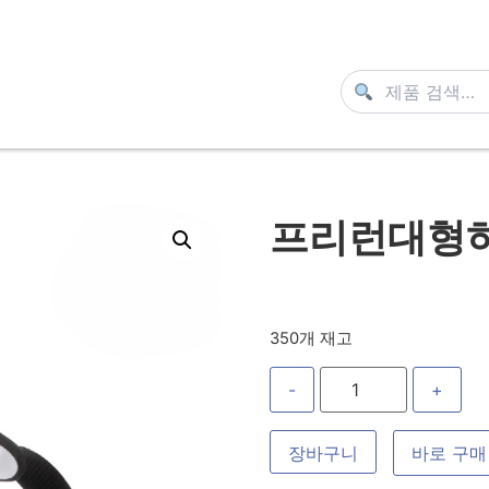
프리런대형하
350개 재고
-
+
장바구니
바로 구매