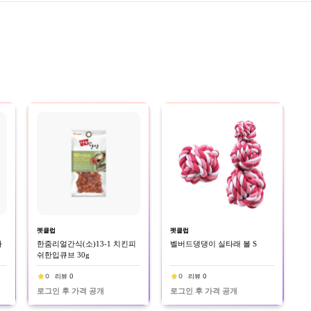
펫클럽
펫클럽
마
한줌리얼간식(소)13-1 치킨피
벨버드댕댕이 실타래 볼 S
쉬한입큐브 30g
0
리뷰 0
0
리뷰 0
로그인 후 가격 공개
로그인 후 가격 공개