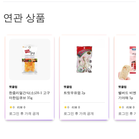
연관 상품
펫클럽
펫클럽
펫클럽
한줌리얼간식(소)20-1 고구
트릿우유껌 2p
벨버드 비엔나
마한입큐브 35g
기야채 5p
0
리뷰 0
0
리뷰 0
0
리뷰 0
로그인 후 가격 공개
로그인 후 가격 공개
로그인 후 가