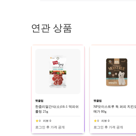
연관 상품
펫클럽
펫클럽
한줌리얼간식(소)16-1 덕피쉬
NP모이스트루 독 퍼피 치킨
롤링 25g
메가 80g
0
리뷰 0
0
리뷰 0
로그인 후 가격 공개
로그인 후 가격 공개