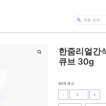
한줌리얼간식(
큐브 30g
80개 재고
-
+