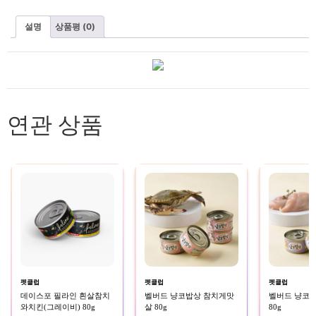
설명
상품평 (0)
연관 상품
펫클럽
펫클럽
펫클럽
데이스포 필라인 흰살참치
벨버드 냥코밥상 참치게맛
벨버드 냥코
와치킨(그레이비) 80g
살 80g
80g