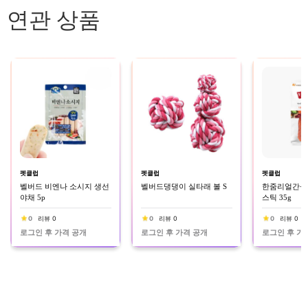
연관 상품
펫클럽
펫클럽
펫클럽
벨버드 비엔나 소시지 생선
벨버드댕댕이 실타래 볼 S
한줌리얼간식(소
야채 5p
스틱 35g
0
리뷰 0
0
리뷰 0
0
리뷰 0
로그인 후 가격 공개
로그인 후 가격 공개
로그인 후 가