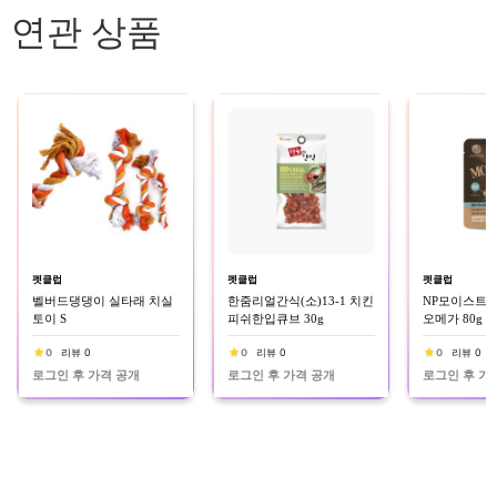
연관 상품
펫클럽
펫클럽
펫클럽
벨버드댕댕이 실타래 치실
한줌리얼간식(소)13-1 치킨
NP모이스트루
토이 S
피쉬한입큐브 30g
오메가 80g
0
리뷰 0
0
리뷰 0
0
리뷰 0
로그인 후 가격 공개
로그인 후 가격 공개
로그인 후 가