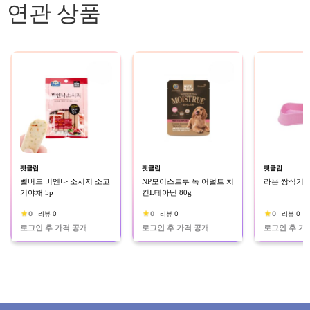
연관 상품
펫클럽
펫클럽
펫클럽
벨버드 비엔나 소시지 소고
NP모이스트루 독 어덜트 치
라온 쌍식기 
기야채 5p
킨L테아닌 80g
0
리뷰 0
0
리뷰 0
0
리뷰 0
로그인 후 가격 공개
로그인 후 가격 공개
로그인 후 가