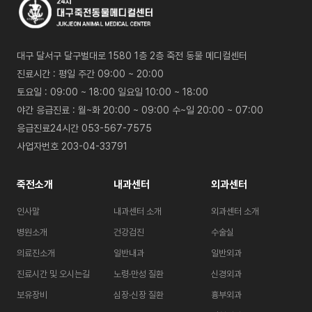
흉부외과
정형외과
대구 달서구 달구벌대로 1580 1층 2층 죽전 동물 메디컬센터
진료시간 : 평일 주간 09:00 ~ 20:00
영상센터
토요일 : 09:00 ~ 18:00 일요일 10:00 ~ 18:00
야간 응급진료 : 월~화 20:00 ~ 09:00 수~일 20:00 ~ 07:00
응급진료24시간 053-567-7575
MRI
사업자번호 203-04-33791
CT · 초음파
죽전소개
내과센터
외과센터
특화센터
인사말
내과센터 소개
외과센터 소개
병원소개
건강검진
수술실
줄기세포치료
의료진소개
일반내과
일반외과
진료시간 및 오시는길
노령·만성 질환
신경외과
CCRT
보유장비
심장·신장 질환
흉부외과
최소침습수술