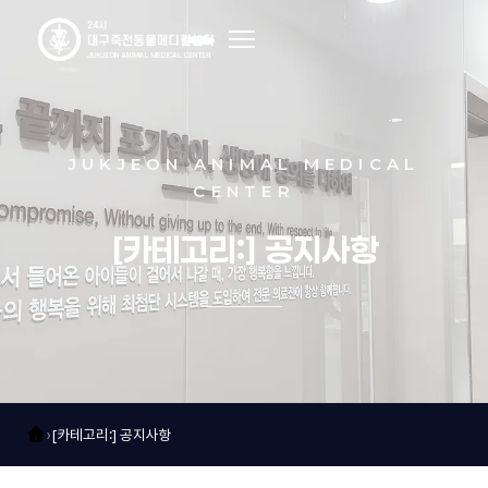
죽전소개
JUKJEON ANIMAL MEDICAL
인사말
CENTER
병원소개
[카테고리:] 공지사항
의료진소개
보유장비
오시는길
›
[카테고리:] 공지사항
내과센터