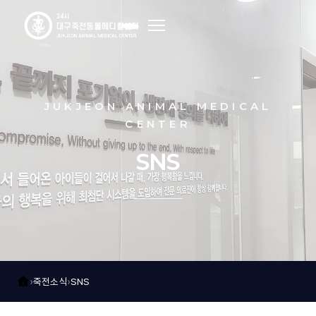
죽전소개
JUKJEON ANIMAL MEDICAL
인사말
CENTER
병원소개
SNS
의료진소개
보유장비
오시는길
›
죽전소식
›
SNS
내과센터