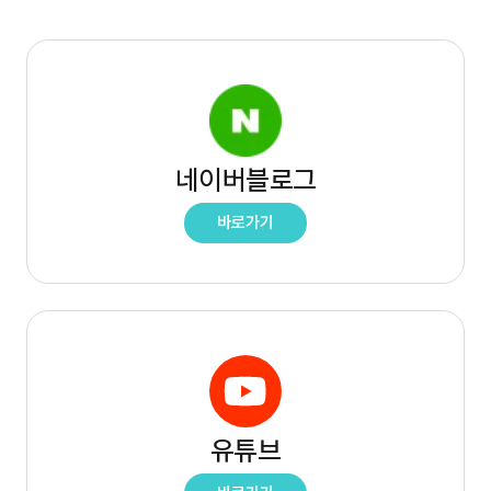
내과센터소개
건강검진
일반내과
노령 · 만성질환
네이버블로그
심장 · 신장질환
바로가기
—
네이버블로그
(새
외과센터
창)
외과센터소개
수술실
일반외과
유튜브
신경외과