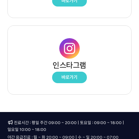
바로가기
—
유튜브
흉부외과
(새
창)
정형외과
영상센터
MRI
인스타그램
CT · 초음파
바로가기
—
인스타그램
(새
특화센터
창)
줄기세포치료
진료시간 : 평일 주간 09:00 ~ 20:00 | 토요일 : 09:00 ~ 18:00 |
CCRT
일요일 10:00 ~ 18:00
최소침습수술
야간 응급진료 : 월 ~ 화 20:00 ~ 09:00 | 수 ~ 일 20:00 ~ 07:00